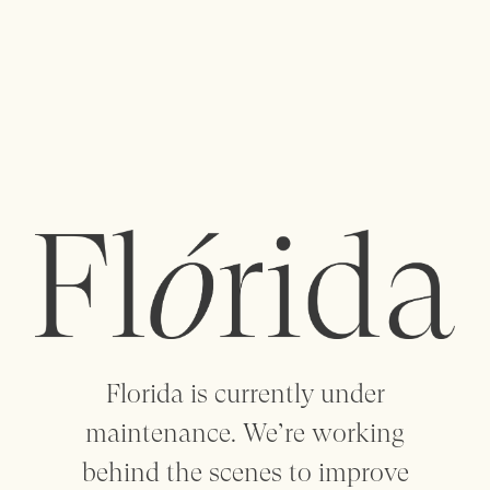
Quer conhecer-nos?
Avenida da
Florida is currently under
Boavista 740,
maintenance. We’re working
behind the scenes to improve