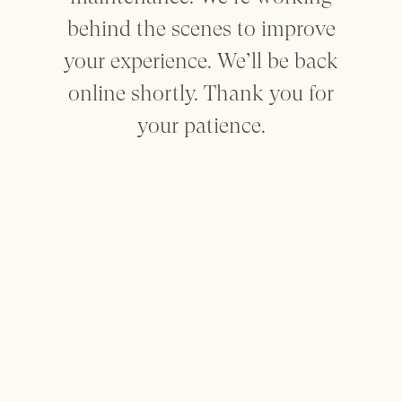
behind the scenes to improve
Mantenham-me informado
your experience. We’ll be back
online shortly. Thank you for
your patience.
Sobre
Contacto
Privacidade
Termos
made by SEA
This website uses cookies to enhance the user experience. For
more information check the
Terms
Page
Decline
Accept