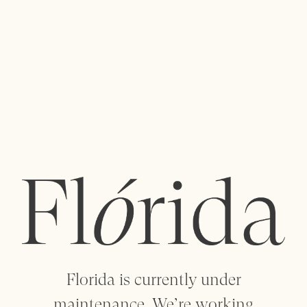
menu
Uma polinização cruzada de ideias entre
designers e criadores dá vida a uma coleção de
objetos artesanais, artigos para o lar, vestuário,
vintage e arte.
flowersareflorida@gmail.com
+351 912 088 932
+351 223 205 158
Florida is currently under
maintenance. We’re working