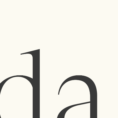
 vida a uma
made by SEA
flores
e e arte.
Sobre
Privacidade
Termos