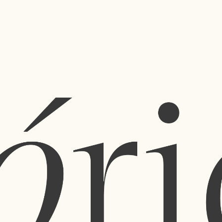
zação cruzada de ideias entre designers e criadores dá
de objetos artesanais, artigos para o lar, vestuário, vintag
Mantenham-me informado