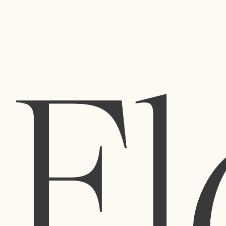
Flórida
Uma polini
loja
coleção 
Avenida da Boavista 740,
4100-111 Porto
flowersareflorida@gmail.com
+351 912 088 932
+351 223 205 158
(custo de chamada de acordo com o tarifário)