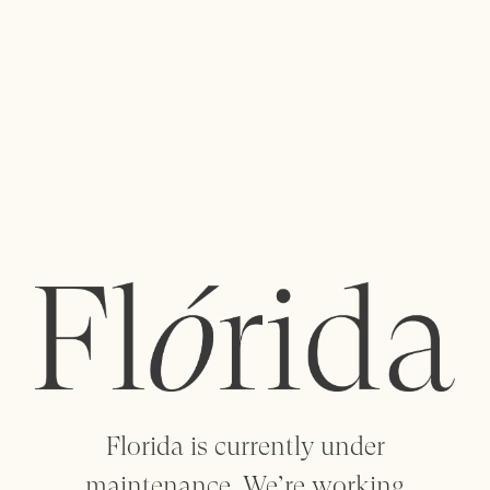
menu
Uma polinização cruzada de ideias entre
designers e criadores dá vida a uma coleção de
objetos artesanais, artigos para o lar, vestuário,
vintage e arte.
flowersareflorida@gmail.com
+351 912 088 932
+351 223 205 158
Florida is currently under
maintenance. We’re working