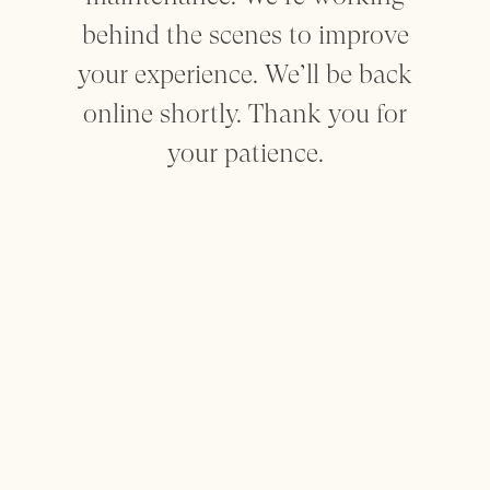
behind the scenes to improve
Mantenham-me informado
your experience. We’ll be back
online shortly. Thank you for
your patience.
Sobre
Contacto
Privacidade
Termos
made by SEA
This website uses cookies to enhance the user experience. For
more information check the
Terms
Page
Decline
Accept