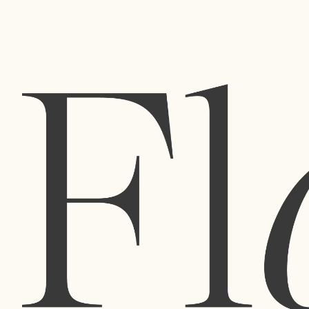
Saboneteira em Madrepér
26€