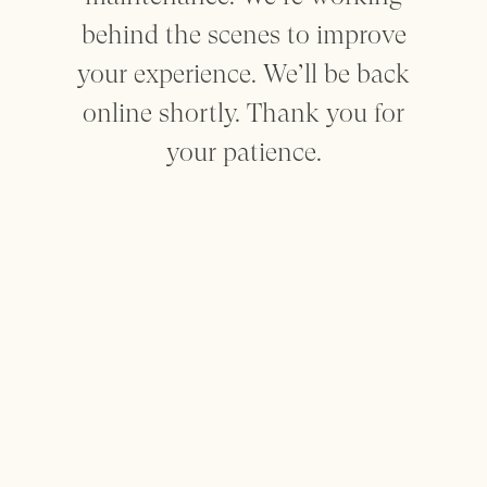
behind the scenes to improve
Mantenham-me informado
your experience. We’ll be back
online shortly. Thank you for
your patience.
Sobre
Contacto
Privacidade
Termos
made by SEA
This website uses cookies to enhance the user experience. For
more information check the
Terms
Page
Decline
Accept