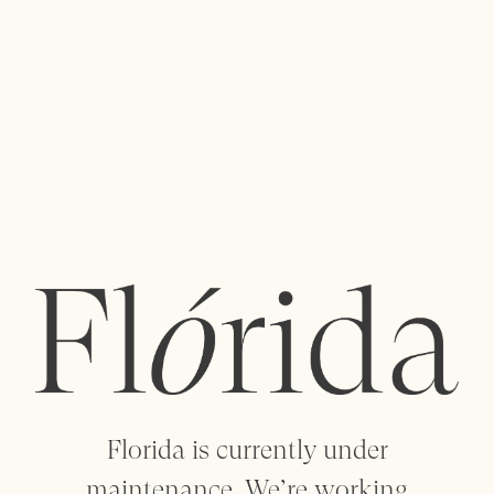
menu
Uma polinização cruzada de ideias entre
designers e criadores dá vida a uma coleção de
objetos artesanais, artigos para o lar, vestuário,
vintage e arte.
flowersareflorida@gmail.com
+351 912 088 932
+351 223 205 158
Florida is currently under
maintenance. We’re working