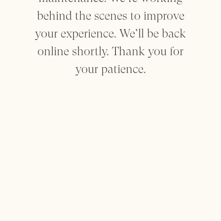
behind the scenes to improve
Mantenham-me informado
your experience. We’ll be back
online shortly. Thank you for
your patience.
Sobre
Contacto
Privacidade
Termos
made by SEA
This website uses cookies to enhance the user experience. For
more information check the
Terms
Page
Decline
Accept