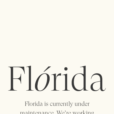
menu
Uma polinização cruzada de ideias entre
designers e criadores dá vida a uma coleção de
objetos artesanais, artigos para o lar, vestuário,
vintage e arte.
flowersareflorida@gmail.com
+351 912 088 932
+351 223 205 158
Florida is currently under
maintenance. We’re working