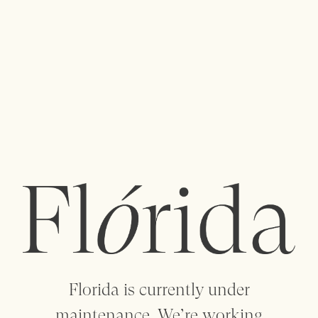
menu
Uma polinização cruzada de ideias entre
designers e criadores dá vida a uma coleção de
objetos artesanais, artigos para o lar, vestuário,
vintage e arte.
flowersareflorida@gmail.com
+351 912 088 932
+351 223 205 158
Florida is currently under
maintenance. We’re working