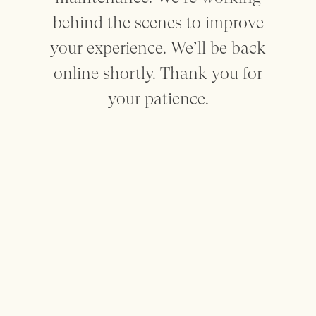
behind the scenes to improve
Mantenham-me informado
your experience. We’ll be back
online shortly. Thank you for
your patience.
Sobre
Contacto
Privacidade
Termos
made by SEA
This website uses cookies to enhance the user experience. For
more information check the
Terms
Page
Decline
Accept