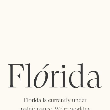
menu
Uma polinização cruzada de ideias entre
designers e criadores dá vida a uma coleção de
objetos artesanais, artigos para o lar, vestuário,
vintage e arte.
flowersareflorida@gmail.com
+351 912 088 932
+351 223 205 158
Florida is currently under
maintenance. We’re working