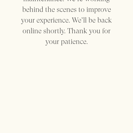
behind the scenes to improve
Mantenham-me informado
your experience. We’ll be back
online shortly. Thank you for
your patience.
Sobre
Contacto
Privacidade
Termos
made by SEA
This website uses cookies to enhance the user experience. For
more information check the
Terms
Page
Decline
Accept